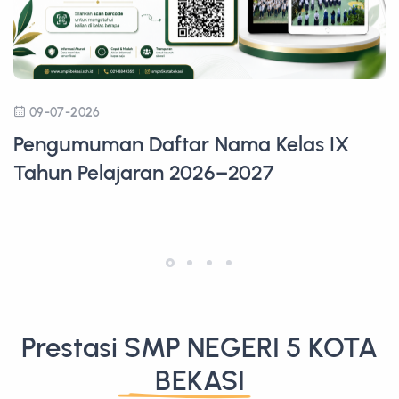
09-07-2026
Pengumuman Daftar Nama Kelas IX
Tahun Pelajaran 2026–2027
Prestasi
SMP NEGERI 5 KOTA
BEKASI